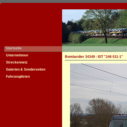
Startseite
Unternehmen
Bombardier 34349 - IGT "246 011-1"
Streckennetz
Galerien & Sonderseiten
Fahrzeuglisten