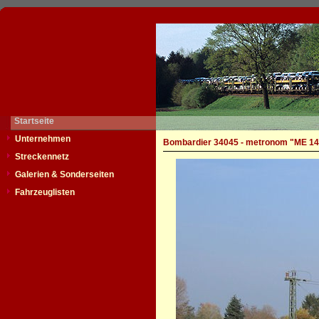
Startseite
Unternehmen
Bombardier 34045 - metronom "ME 14
Streckennetz
Galerien & Sonderseiten
Fahrzeuglisten