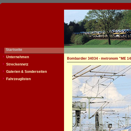
Startseite
Unternehmen
Bombardier 34034 - metronom "ME 14
Streckennetz
Galerien & Sonderseiten
Fahrzeuglisten