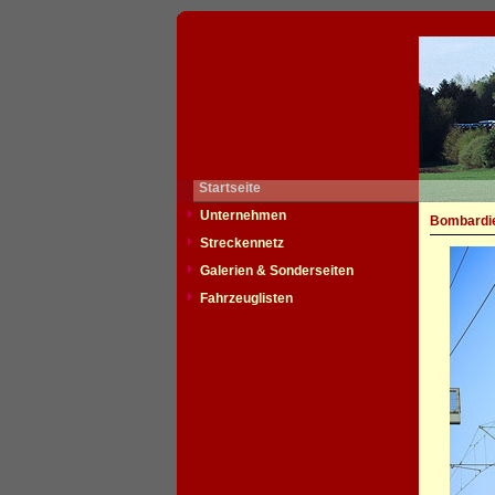
Startseite
Unternehmen
Bombardie
Streckennetz
Galerien & Sonderseiten
Fahrzeuglisten