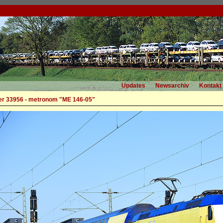
Updates
Newsarchiv
Kontakt
r 33956 - metronom "ME 146-05"