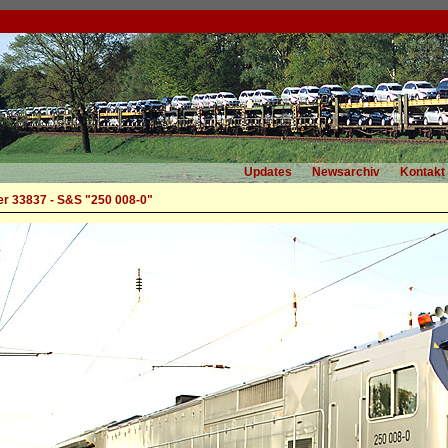
Updates
Newsarchiv
Kontakt
r 33837 - S&S "250 008-0"