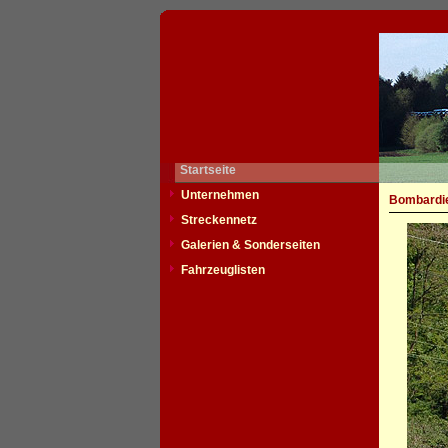
Startseite
Unternehmen
Bombardie
Streckennetz
Galerien & Sonderseiten
Fahrzeuglisten