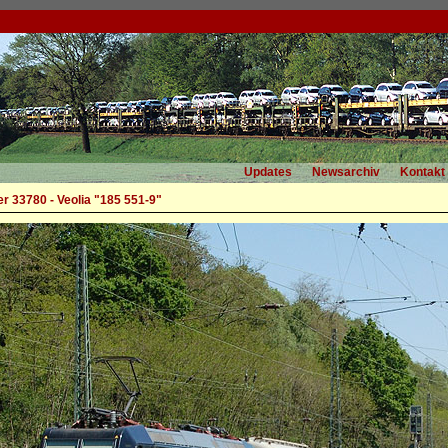
Updates
Newsarchiv
Kontakt
r 33780 - Veolia "185 551-9"