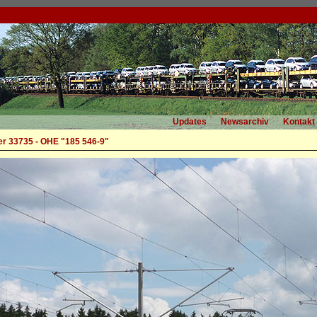
Updates
Newsarchiv
Kontakt
r 33735 - OHE "185 546-9"