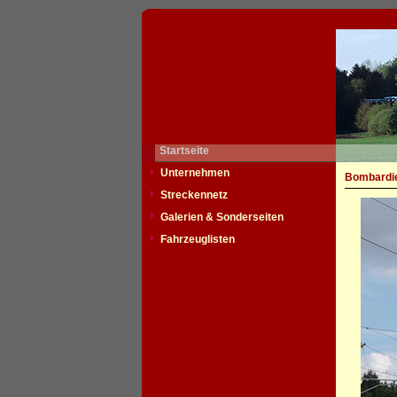
Startseite
Unternehmen
Bombardie
Streckennetz
Galerien & Sonderseiten
Fahrzeuglisten