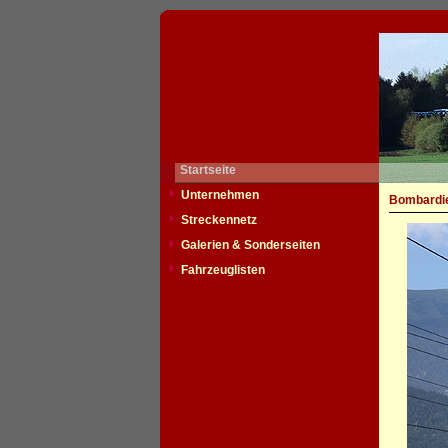
Startseite
Unternehmen
Bombardie
Streckennetz
Galerien & Sonderseiten
Fahrzeuglisten