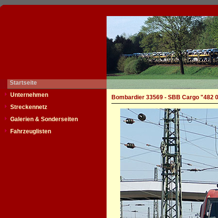
Startseite
Unternehmen
Bombardier 33569 - SBB Cargo "482 
Streckennetz
Galerien & Sonderseiten
Fahrzeuglisten