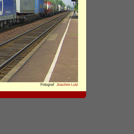
Fotograf:
Joachim Lutz