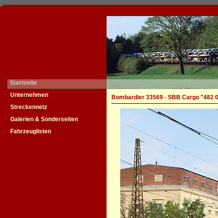
Startseite
Unternehmen
Bombardier 33569 - SBB Cargo "482 
Streckennetz
Galerien & Sonderseiten
Fahrzeuglisten