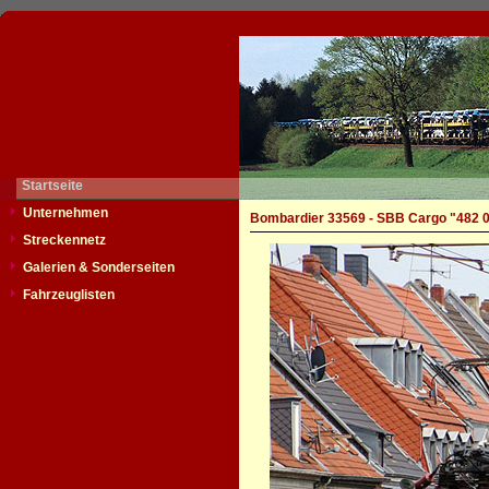
Startseite
Unternehmen
Bombardier 33569 - SBB Cargo "482 
Streckennetz
Galerien & Sonderseiten
Fahrzeuglisten