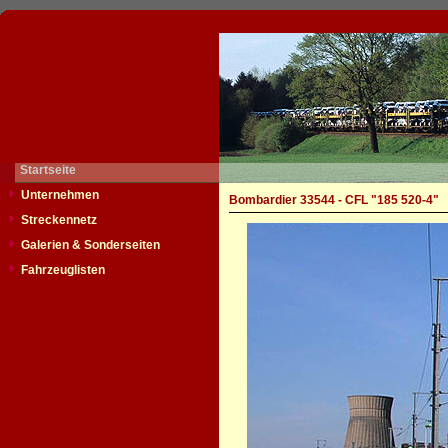
Startseite
Unternehmen
Bombardier 33544 - CFL "185 520-4"
Streckennetz
Galerien & Sonderseiten
Fahrzeuglisten