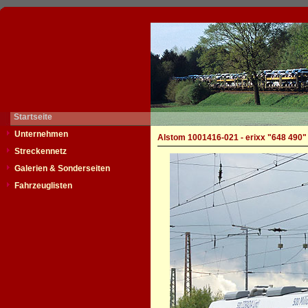
Startseite
Unternehmen
Alstom 1001416-021 - erixx "648 490"
Streckennetz
Galerien & Sonderseiten
Fahrzeuglisten