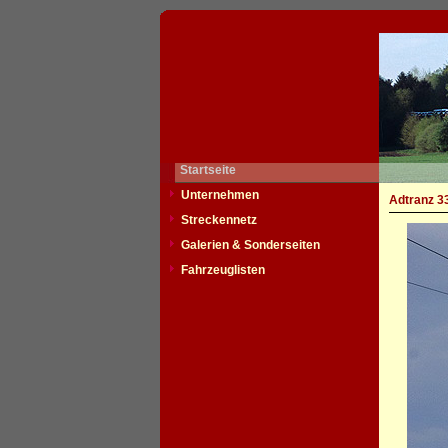
Startseite
Unternehmen
Adtranz 3
Streckennetz
Galerien & Sonderseiten
Fahrzeuglisten