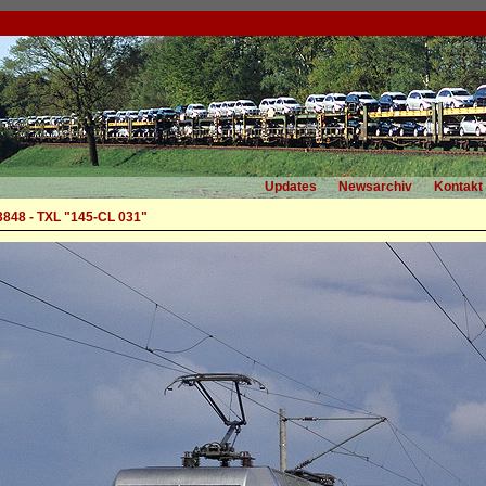
Updates
Newsarchiv
Kontakt
3848 - TXL "145-CL 031"