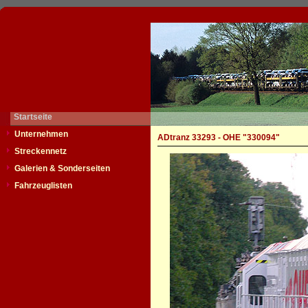
Startseite
Unternehmen
ADtranz 33293 - OHE "330094"
Streckennetz
Galerien & Sonderseiten
Fahrzeuglisten