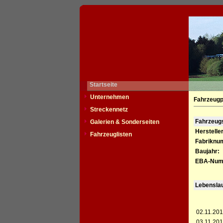
Startseite
Unternehmen
Fahrzeugp
Streckennetz
Fahrzeu
Galerien & Sonderseiten
Hersteller
Fahrzeuglisten
Fabriknu
Baujahr:
EBA-Num
Lebensla
02.11.201
03.11.201