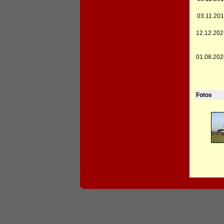
03.11.201
12.12.202
01.08.202
Fotos