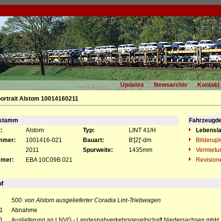
Updates
Newsarchiv
Kontakt
ortrait Alstom 10014160211
gstamm
Fahrzeugde
:
Alstom
Typ:
LINT 41/H
Lebensla
mmer:
1001416-021
Bauart:
B'[2]'-dm
Bilderup
2011
Spurweite:
1435mm
Vermietu
mer:
EBA 10C09B 021
Revision
uf
500. von Alstom ausgelieferter Coradia Lint-Triebwagen
1
Abnahme
1
Auslieferung an LNVG - Landesnahverkehrsgesellschaft Niedersachsen mbH