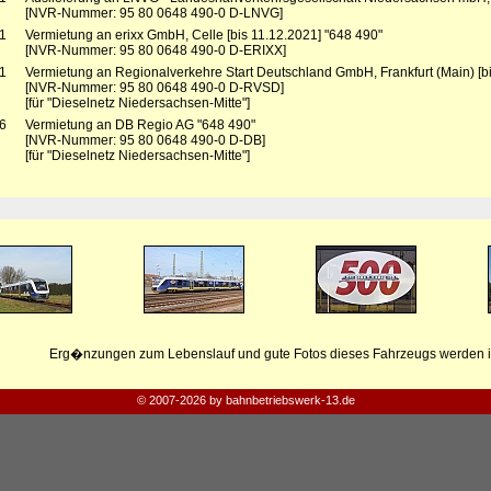
[NVR-Nummer: 95 80 0648 490-0 D-LNVG]
1
Vermietung an erixx GmbH, Celle [bis 11.12.2021] "648 490"
[NVR-Nummer: 95 80 0648 490-0 D-ERIXX]
1
Vermietung an Regionalverkehre Start Deutschland GmbH, Frankfurt (Main) [b
[NVR-Nummer: 95 80 0648 490-0 D-RVSD]
[für "Dieselnetz Niedersachsen-Mitte"]
6
Vermietung an DB Regio AG "648 490"
[NVR-Nummer: 95 80 0648 490-0 D-DB]
[für "Dieselnetz Niedersachsen-Mitte"]
Erg�nzungen zum Lebenslauf und gute Fotos dieses Fahrzeugs werden i
© 2007-2026 by bahnbetriebswerk-13.de