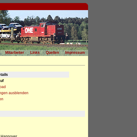
Mitarbeiter
Links
Quellen
Impressum
tails
uf
load
ngen ausblenden
en
, Hannover