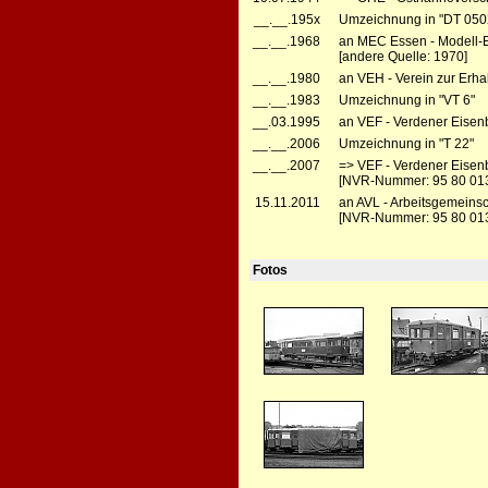
__.__.195x
Umzeichnung in "DT 050
__.__.1968
an MEC Essen - Modell-
[andere Quelle: 1970]
__.__.1980
an VEH - Verein zur Erha
__.__.1983
Umzeichnung in "VT 6"
__.03.1995
an VEF - Verdener Eisenba
__.__.2006
Umzeichnung in "T 22"
__.__.2007
=> VEF - Verdener Eisenb
[NVR-Nummer: 95 80 01
15.11.2011
an AVL - Arbeitsgemeinsc
[NVR-Nummer: 95 80 013
Fotos