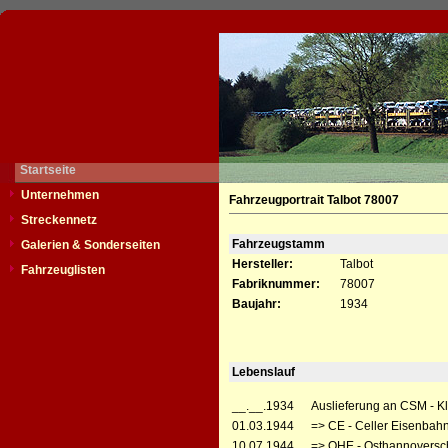
Startseite
Unternehmen
Fahrzeugportrait Talbot 78007
Streckennetz
Fahrzeugstamm
Galerien & Sonderseiten
Hersteller:
Talbot
Fahrzeuglisten
Fabriknummer:
78007
Baujahr:
1934
Lebenslauf
__.__.1934
Auslieferung an CSM - Kl
01.03.1944
=> CE - Celler Eisenbah
10.07.1944
=> OHE - Osthannoversc