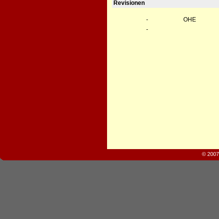
Revisionen
-
OHE
-
© 2007