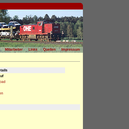
Mitarbeiter
Links
Quellen
Impressum
tails
uf
load
en