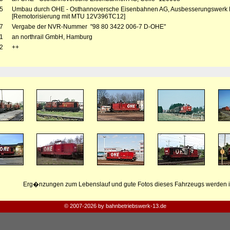
5
Umbau durch OHE - Osthannoversche Eisenbahnen AG, Ausbesserungswerk Bl
[Remotorisierung mit MTU 12V396TC12]
7
Vergabe der NVR-Nummer "98 80 3422 006-7 D-OHE"
1
an northrail GmbH, Hamburg
2
++
Erg�nzungen zum Lebenslauf und gute Fotos dieses Fahrzeugs werden i
© 2007-2026 by bahnbetriebswerk-13.de