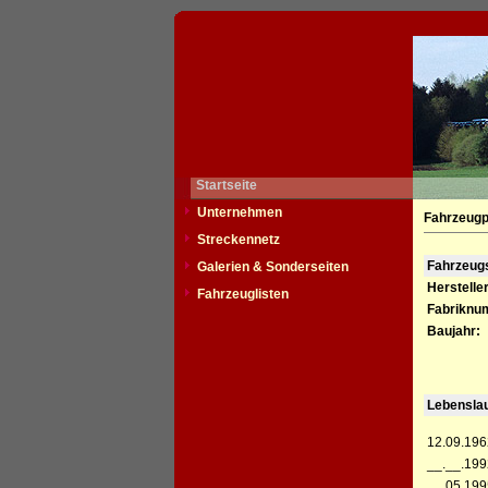
Startseite
Unternehmen
Fahrzeugp
Streckennetz
Fahrzeu
Galerien & Sonderseiten
Hersteller
Fahrzeuglisten
Fabriknu
Baujahr:
Lebensla
12.09.196
__.__.199
__.05.199