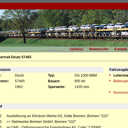
Updates
Newsarchiv
Kontakt
ortrait Deutz 57465
gstamm
Fahrzeugde
:
Deutz
Typ:
DG 1000 BBM
Lebensla
mmer:
57465
Bauart:
B'B'-dh
Bilderup
1962
Spurweite:
1435 mm
Revision
uf
2
Auslieferung an Klöckner-Werke AG, Hütte Bremen, Bremen "102"
2
=> Stahlwerke Bremen GmbH, Bremen "102"
5
an OHE - Osthannoversche Eisenbahnen AG, Celle "120068"