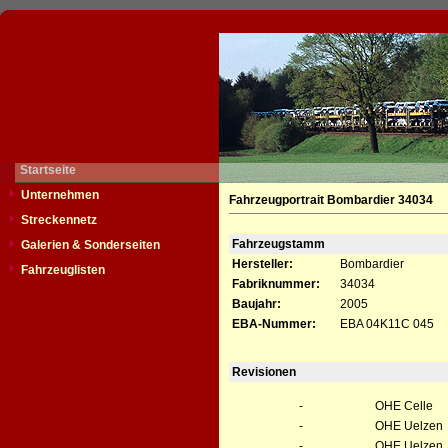
Startseite
Unternehmen
Fahrzeugportrait Bombardier 34034
Streckennetz
Fahrzeugstamm
Galerien & Sonderseiten
Hersteller:
Bombardier
Fahrzeuglisten
Fabriknummer:
34034
Baujahr:
2005
EBA-Nummer:
EBA 04K11C 045
Revisionen
-
OHE Celle
-
OHE Uelzen
-
OHE Uelzen