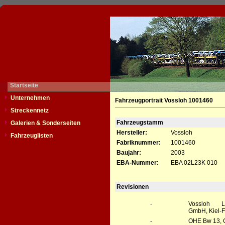
Startseite
Unternehmen
Fahrzeugportrait Vossloh 1001460
Streckennetz
Fahrzeugstamm
Galerien & Sonderseiten
Hersteller:
Vossloh
Fahrzeuglisten
Fabriknummer:
1001460
Baujahr:
2003
EBA-Nummer:
EBA 02L23K 010
Revisionen
-
Vossloh Lo
GmbH, Kiel-Fr
-
OHE Bw 13, 