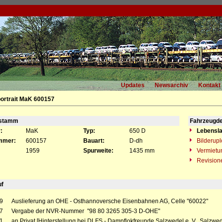
Updates
Newsarchiv
Kontakt
ortrait MaK 600157
gstamm
Fahrzeugde
:
MaK
Typ:
650 D
Lebensla
mmer:
600157
Bauart:
D-dh
Bilderup
1959
Spurweite:
1435 mm
Vermietu
Revision
uf
9
Auslieferung an OHE - Osthannoversche Eisenbahnen AG, Celle "60022"
7
Vergabe der NVR-Nummer "98 80 3265 305-3 D-OHE"
1
an Privat [Hinterstellung bei DLFS - Dampflokfreunde Salzwedel e. V., Salzwed