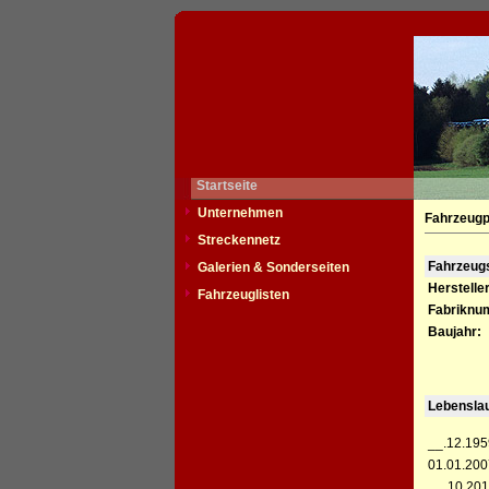
Startseite
Unternehmen
Fahrzeugp
Streckennetz
Fahrzeu
Galerien & Sonderseiten
Hersteller
Fahrzeuglisten
Fabriknu
Baujahr:
Lebensla
__.12.195
01.01.200
__.10.201