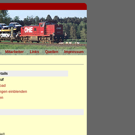
Mitarbeiter
Links
Quellen
Impressum
tails
uf
load
ngen einblenden
en
el]