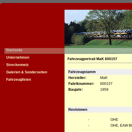
Startseite
Unternehmen
Fahrzeugportrait MaK 600157
Streckennetz
Fahrzeugstamm
Galerien & Sonderseiten
Hersteller:
MaK
Fahrzeuglisten
Fabriknummer:
600157
Baujahr:
1959
Revisionen
-
OHE
-
OHE, EAW B