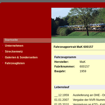
Startseite
Unternehmen
Fahrzeugportrait MaK 600157
Streckennetz
Fahrzeugstamm
Galerien & Sonderseiten
Hersteller:
MaK
Fahrzeuglisten
Fabriknummer:
600157
Baujahr:
1959
Lebenslauf
__.12.1959
Auslieferung an OHE - O
01.01.2007
Vergabe der NVR-Numme
01.05.2010
Vermietung an KTG - Kal