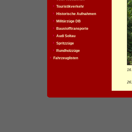
Touristikverkehr
Historische Aufnahmen
Militärzüge DB
Baustofftransporte
Audi Soltau
Spritzzüge
Rundholzzüge
Fahrzeuglisten
16
261