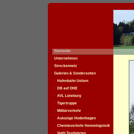
Startseite
Unternehmen
Streckennetz
Galerien & Sonderseiten
Hafenbahn Uelzen
DB auf OHE
AVL Lüneburg
Tigertruppe
Militärverkehr
Autozüge Hodenhagen
Chemieverkehr Hemmingstedt
Voith Testfahrten