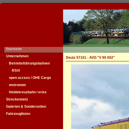
Startseite
Unternehmen
Deutz 57101 - AVG "V 90 002"
Betriebsführungsbahnen
RStV
open access / OHE Cargo
metronom
Heidekreuzbahn / erixx
Streckennetz
Galerien & Sonderseiten
Fahrzeuglisten