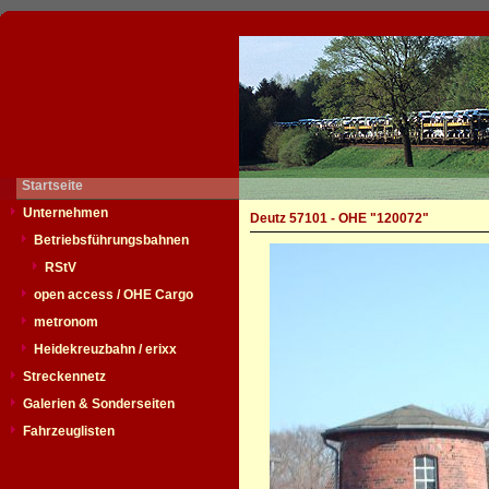
Startseite
Unternehmen
Deutz 57101 - OHE "120072"
Betriebsführungsbahnen
RStV
open access / OHE Cargo
metronom
Heidekreuzbahn / erixx
Streckennetz
Galerien & Sonderseiten
Fahrzeuglisten