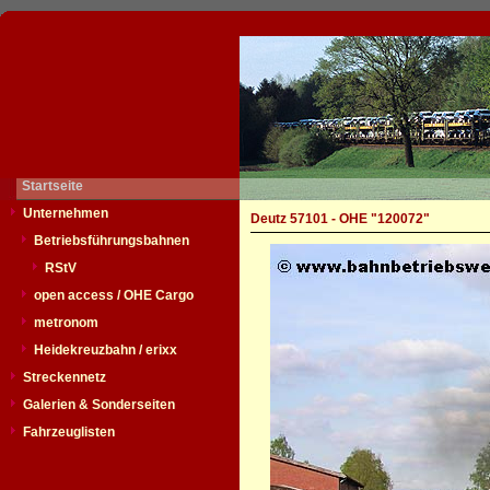
Startseite
Unternehmen
Deutz 57101 - OHE "120072"
Betriebsführungsbahnen
RStV
open access / OHE Cargo
metronom
Heidekreuzbahn / erixx
Streckennetz
Galerien & Sonderseiten
Fahrzeuglisten