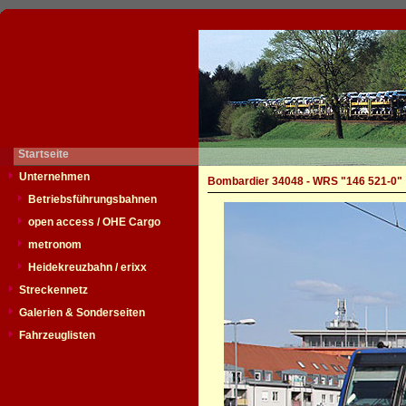
Startseite
Unternehmen
Bombardier 34048 - WRS "146 521-0"
Betriebsführungsbahnen
open access / OHE Cargo
metronom
Heidekreuzbahn / erixx
Streckennetz
Galerien & Sonderseiten
Fahrzeuglisten