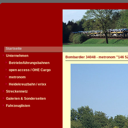
Startseite
Unternehmen
Bombardier 34048 - metronom "146 5
Betriebsführungsbahnen
open access / OHE Cargo
metronom
Heidekreuzbahn / erixx
Streckennetz
Galerien & Sonderseiten
Fahrzeuglisten