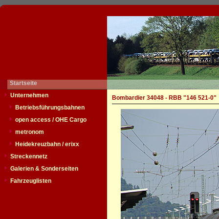
Startseite
Unternehmen
Bombardier 34048 - RBB "146 521-0"
Betriebsführungsbahnen
open access / OHE Cargo
metronom
Heidekreuzbahn / erixx
Streckennetz
Galerien & Sonderseiten
Fahrzeuglisten