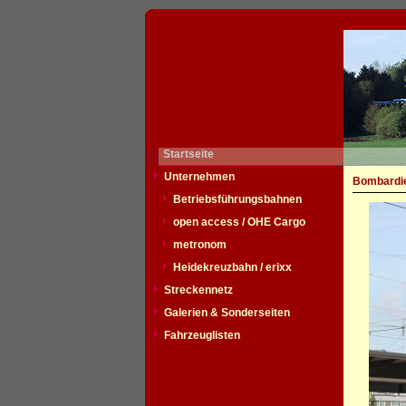
Startseite
Unternehmen
Bombardie
Betriebsführungsbahnen
open access / OHE Cargo
metronom
Heidekreuzbahn / erixx
Streckennetz
Galerien & Sonderseiten
Fahrzeuglisten