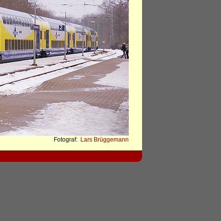
Fotograf:
Lars Brüggemann