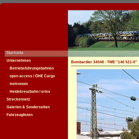
Startseite
Unternehmen
Bombardier 34048 - TWE "146 521-0"
Betriebsführungsbahnen
open access / OHE Cargo
metronom
Heidekreuzbahn / erixx
Streckennetz
Galerien & Sonderseiten
Fahrzeuglisten