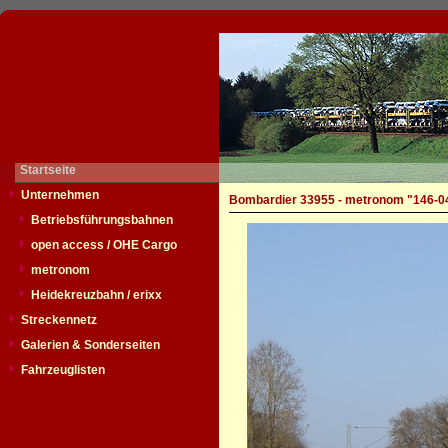
Startseite
Unternehmen
Bombardier 33955 - metronom "146-0
Betriebsführungsbahnen
open access / OHE Cargo
metronom
Heidekreuzbahn / erixx
Streckennetz
Galerien & Sonderseiten
Fahrzeuglisten