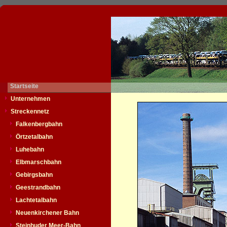
Startseite
Unternehmen
Streckennetz
Falkenbergbahn
Örtzetalbahn
Luhebahn
Elbmarschbahn
Gebirgsbahn
Geestrandbahn
Lachtetalbahn
Neuenkirchener Bahn
Steinhuder Meer-Bahn