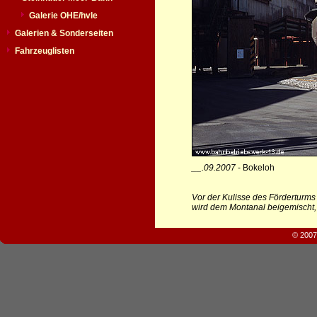
Galerie OHE/hvle
Galerien & Sonderseiten
Fahrzeuglisten
__.09.2007
- Bokeloh
Vor der Kulisse des Förderturm
wird dem Montanal beigemischt, u
© 2007