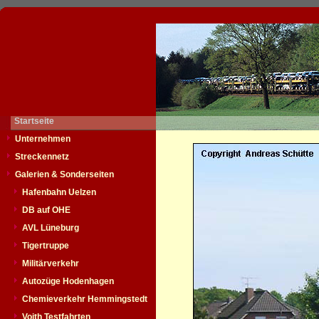
Startseite
Unternehmen
Streckennetz
Galerien & Sonderseiten
Hafenbahn Uelzen
DB auf OHE
AVL Lüneburg
Tigertruppe
Militärverkehr
Autozüge Hodenhagen
Chemieverkehr Hemmingstedt
Voith Testfahrten