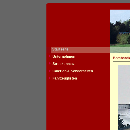
Startseite
Unternehmen
Bombardie
Streckennetz
Galerien & Sonderseiten
Fahrzeuglisten