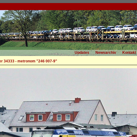
Updates
Newsarchiv
Kontakt
r 34333 - metronom "246 007-9"