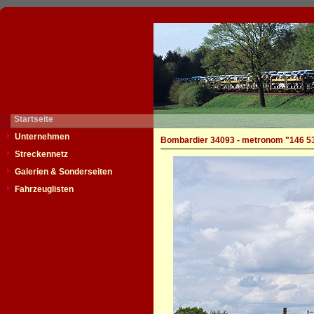
Startseite
Unternehmen
Bombardier 34093 - metronom "146 5
Streckennetz
Galerien & Sonderseiten
Fahrzeuglisten