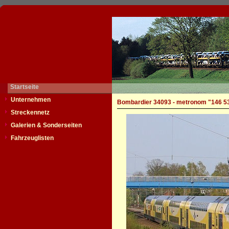
Startseite
Unternehmen
Bombardier 34093 - metronom "146 5
Streckennetz
Galerien & Sonderseiten
Fahrzeuglisten