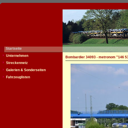
Startseite
Unternehmen
Bombardier 34093 - metronom "146 5
Streckennetz
Galerien & Sonderseiten
Fahrzeuglisten