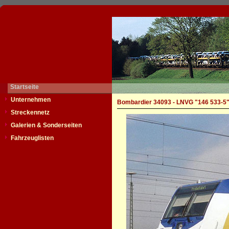
Startseite
Unternehmen
Bombardier 34093 - LNVG "146 533-5
Streckennetz
Galerien & Sonderseiten
Fahrzeuglisten