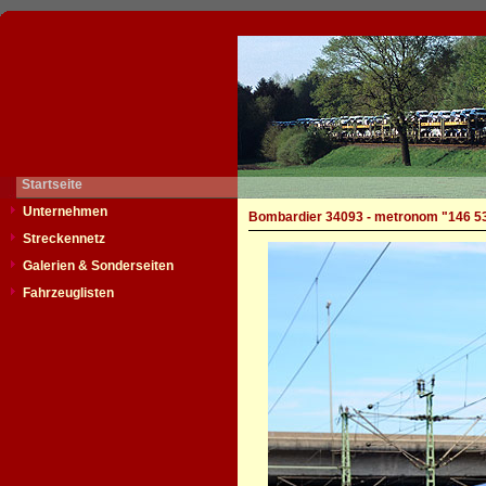
Startseite
Unternehmen
Bombardier 34093 - metronom "146 5
Streckennetz
Galerien & Sonderseiten
Fahrzeuglisten