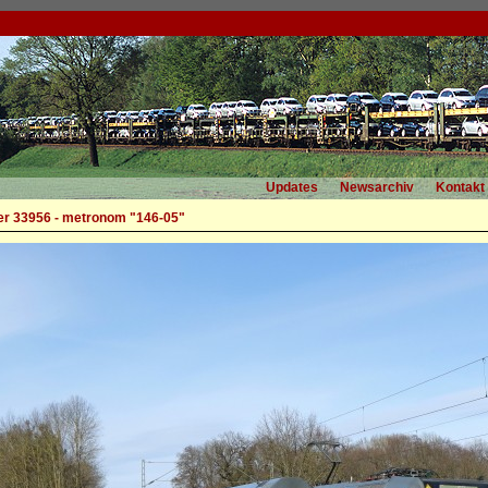
Updates
Newsarchiv
Kontakt
r 33956 - metronom "146-05"