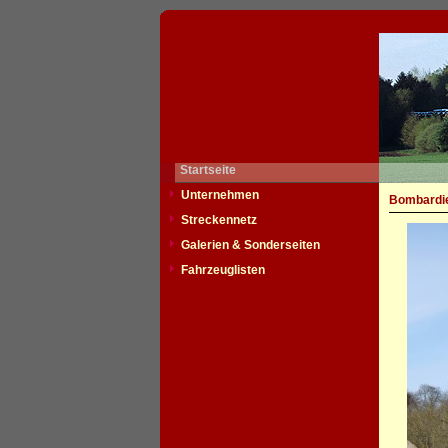
Startseite
Unternehmen
Bombardie
Streckennetz
Galerien & Sonderseiten
Fahrzeuglisten