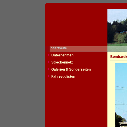
Startseite
Unternehmen
Bombardie
Streckennetz
Galerien & Sonderseiten
Fahrzeuglisten