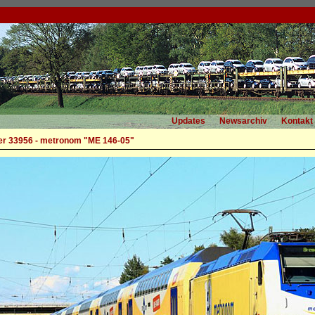
Updates
Newsarchiv
Kontakt
r 33956 - metronom "ME 146-05"