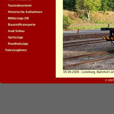
Touristikverkehr
Historische Aufnahmen
Militärzüge DB
Baustofftransporte
Audi Soltau
Spritzzüge
Rundholzzüge
Fahrzeuglisten
05.09.2009 - Lüneburg, Bahnhof Lü
© 2007