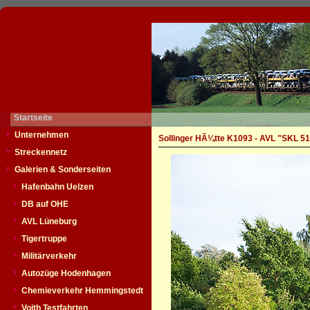
Startseite
Unternehmen
Sollinger HÃ¼tte K1093 - AVL "SKL 51
Streckennetz
Galerien & Sonderseiten
Hafenbahn Uelzen
DB auf OHE
AVL Lüneburg
Tigertruppe
Militärverkehr
Autozüge Hodenhagen
Chemieverkehr Hemmingstedt
Voith Testfahrten