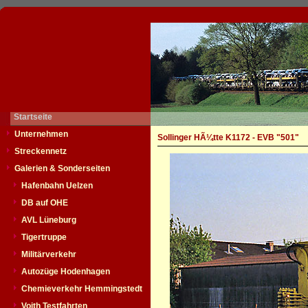
Startseite
Unternehmen
Sollinger HÃ¼tte K1172 - EVB "501"
Streckennetz
Galerien & Sonderseiten
Hafenbahn Uelzen
DB auf OHE
AVL Lüneburg
Tigertruppe
Militärverkehr
Autozüge Hodenhagen
Chemieverkehr Hemmingstedt
Voith Testfahrten