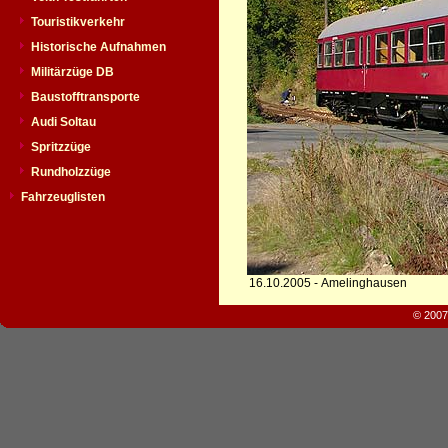
Touristikverkehr
Historische Aufnahmen
Militärzüge DB
Baustofftransporte
Audi Soltau
Spritzzüge
Rundholzzüge
Fahrzeuglisten
16.10.2005 - Amelinghausen
© 2007