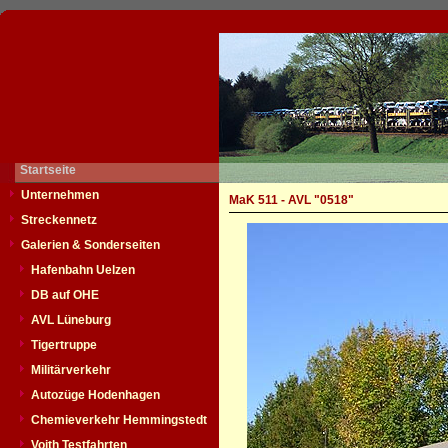
Startseite
Unternehmen
MaK 511 - AVL "0518"
Streckennetz
Galerien & Sonderseiten
Hafenbahn Uelzen
DB auf OHE
AVL Lüneburg
Tigertruppe
Militärverkehr
Autozüge Hodenhagen
Chemieverkehr Hemmingstedt
Voith Testfahrten