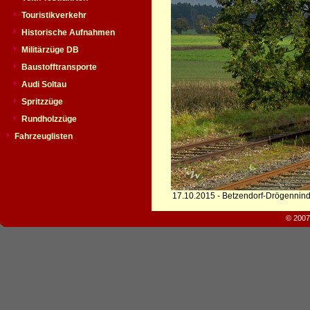
Touristikverkehr
Historische Aufnahmen
Militärzüge DB
Baustofftransporte
Audi Soltau
Spritzzüge
Rundholzzüge
Fahrzeuglisten
17.10.2015 - Betzendorf-Drögennind
© 2007