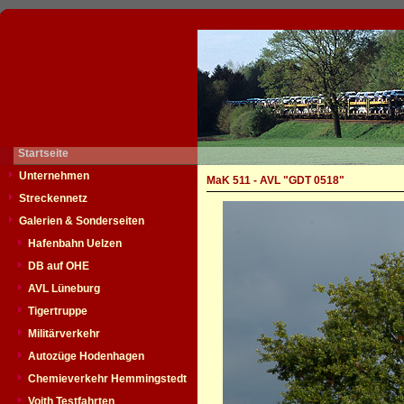
Startseite
Unternehmen
MaK 511 - AVL "GDT 0518"
Streckennetz
Galerien & Sonderseiten
Hafenbahn Uelzen
DB auf OHE
AVL Lüneburg
Tigertruppe
Militärverkehr
Autozüge Hodenhagen
Chemieverkehr Hemmingstedt
Voith Testfahrten